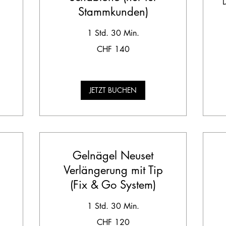
D
Stammkunden)
1 Std. 30 Min.
140
CHF 140
Schweizer
Franken
80
Sc
Fr
JETZT BUCHEN
Gelnägel Neuset
Verlängerung mit Tip
(Fix & Go System)
80
Sc
Fr
1 Std. 30 Min.
120
CHF 120
Schweizer