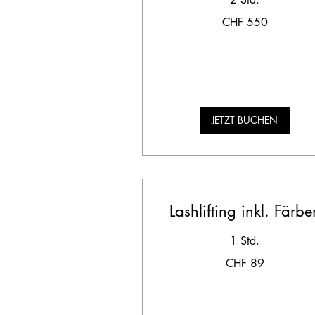
550
CHF 550
Schweizer
Franken
JETZT BUCHEN
Lashlifting inkl. Färbe
1 Std.
89
CHF 89
Schweizer
Franken