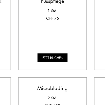
k
Fusspflege
1 Std.
75
CHF 75
Schweizer
Franken
13
Sc
Fr
JETZT BUCHEN
Microblading
2 Std.
550
65