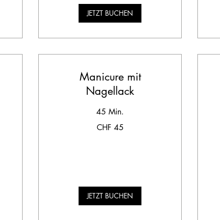
JETZT BUCHEN
Manicure mit
Nagellack
65
45 Min.
Sc
Fr
45
CHF 45
Schweizer
Franken
JETZT BUCHEN