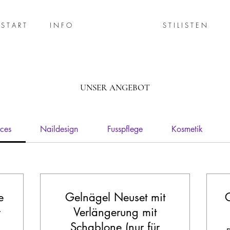
S T A R T
I N F O
A N G E B O T
S T I L I S T E N
UNSER ANGEBOT
ices
Naildesign
Fusspflege
Kosmetik
e
Gelnägel Neuset mit
G
r
Verlängerung mit
Schablone (nur für