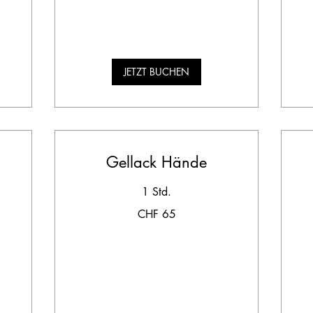
Franken
JETZT BUCHEN
Gellack Hände
1 Std.
65
30
CHF 65
Schweizer
Sc
Franken
Fr