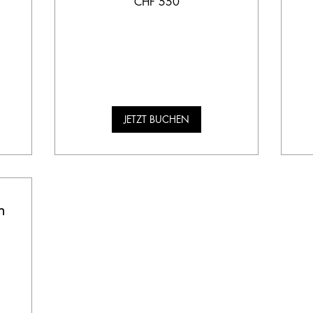
CHF 550
Schweizer
Sc
Franken
Fr
JETZT BUCHEN
n