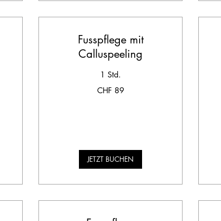
Fusspflege mit
Calluspeeling
45
1 Std.
Sc
Fr
89
CHF 89
Schweizer
Franken
JETZT BUCHEN