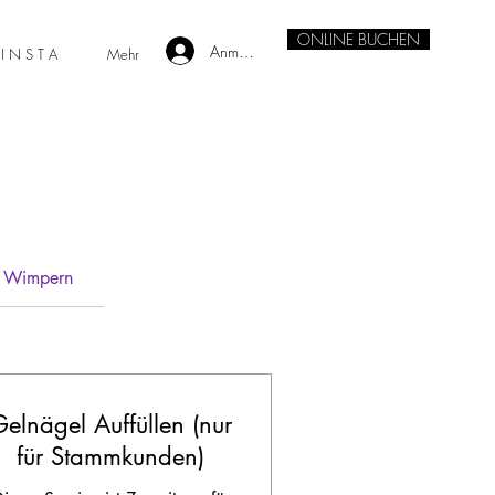
ONLINE BUCHEN
Anmelden
I N S T A
Mehr
Wimpern
elnägel Auffüllen (nur
für Stammkunden)