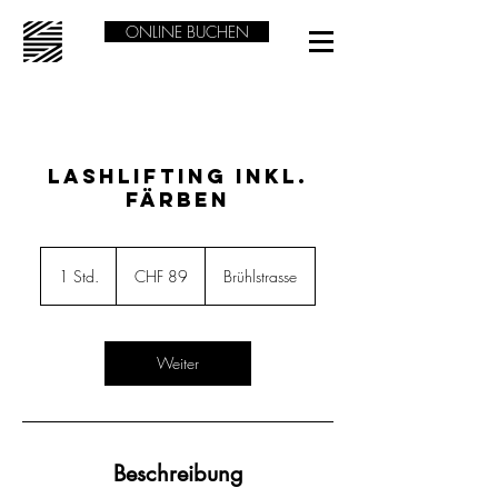
ONLINE BUCHEN
Lashlifting inkl.
Färben
89
Schweizer
1 Std.
1
CHF 89
Brühlstrasse
Franken
S
t
d
Weiter
Beschreibung