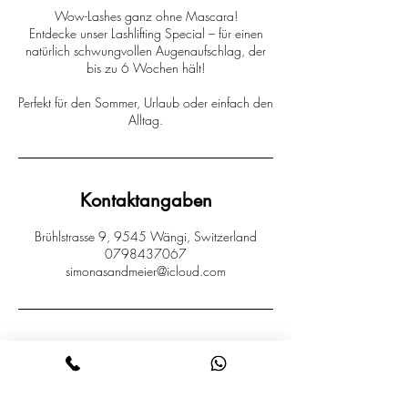
Wow-Lashes ganz ohne Mascara!
Entdecke unser Lashlifting Special – für einen
natürlich schwungvollen Augenaufschlag, der
bis zu 6 Wochen hält!
Perfekt für den Sommer, Urlaub oder einfach den
Alltag.
Kontaktangaben
Brühlstrasse 9, 9545 Wängi, Switzerland
0798437067
simonasandmeier@icloud.com
SIMONA NAILS & MS KOSMETIK
BRÜHLSTRASSE 9 9545 WÄNGI